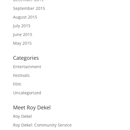
September 2015
August 2015
July 2015
June 2015
May 2015
Categories
Entertainment
Festivals
Film
Uncategorized
Meet Roy Dekel
Roy Dekel
Roy Dekel: Community Service