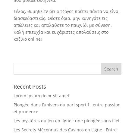
που μιλάει ελληνικά.
Τέλος, θυμηθείτε ότι ο τζόγος πρέπει πάντα να είναι
διασκεδαστικός. Θέστε όρια, μην κυνηγάτε τις
απώλειες και απολαύστε το παιχνίδι με σύνεση.
Καλή επιτυχία και ευχάριστες απολαύσεις στο
καζινο online!
Recent Posts
Lorem ipsum dolor sit amet
Plongée dans l’univers du pari sportif : entre passion
et prudence
Les mystères du jeu en ligne : une plongée sans filet
Les Secrets Méconnus des Casinos en Ligne : Entre