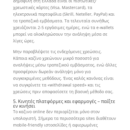
δημοφιλή στη Ελλάδα είναι οι πιστωτικές/
χρεωστικές κάρτες (Visa, Mastercard), τα
ηλεκτρονικά πορτοφόλια (Skrill, Neteller, PayPal) και
τα τραπεζικά εμβάσματα. Τα τελευταία συνήθως
χρειάζονται 2‑5 εργάσιμες ημέρες, ενώ τα e‑wallets
μπορεί να ολοκληρώσουν την ανάληψη μέσα σε
λίγες ώρες.
Μην παραβλέψετε τις ενδεχόμενες χρεώσεις.
Κάποια καζίνο χρεώνουν μικρό ποσοστό για
αναλήψεις μέσω τραπεζικού εμβάσματος, ενώ άλλες
προσφέρουν δωρεάν ανάληψη μόνο για
συγκεκριμένες μεθόδους. Ένας καλός κανόνας είναι
να συγκρίνετε τα «withdrawal speed» και τις
χρεώσεις πριν αποφασίσετε τη βασική μέθοδο σας.
5. Κινητές πλατφόρμες και εφαρμογές – παίξτε
εν κινήσει
Το καζινο online δεν περιορίζεται μόνο στον
υπολογιστή. Σήμερα τα περισσότερα sites διαθέτουν
mobile‑friendly ιστοσελίδες ή αφιερωμένες