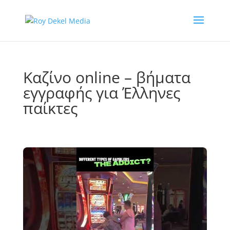
Καζίνο online – βήματα
εγγραφής για Έλληνες
παίκτες