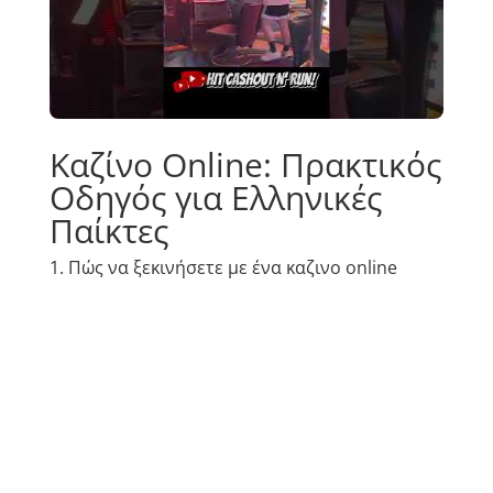
Καζίνο Online: Πρακτικός
Οδηγός για Ελληνικές
Παίκτες
1. Πώς να ξεκινήσετε με ένα καζινο online