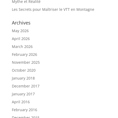
Mythe et Réalité
Les Secrets pour Maîtriser le VTT en Montagne
Archives
May 2026
April 2026
March 2026
February 2026
November 2025
October 2020
January 2018
December 2017
January 2017
April 2016
February 2016
December 2015