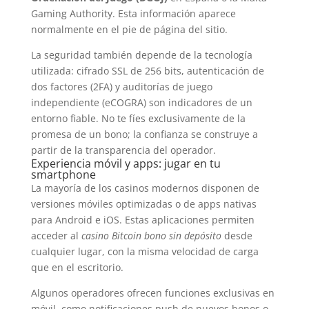
Gaming Authority. Esta información aparece
normalmente en el pie de página del sitio.
La seguridad también depende de la tecnología
utilizada: cifrado SSL de 256 bits, autenticación de
dos factores (2FA) y auditorías de juego
independiente (eCOGRA) son indicadores de un
entorno fiable. No te fíes exclusivamente de la
promesa de un bono; la confianza se construye a
partir de la transparencia del operador.
Experiencia móvil y apps: jugar en tu
smartphone
La mayoría de los casinos modernos disponen de
versiones móviles optimizadas o de apps nativas
para Android e iOS. Estas aplicaciones permiten
acceder al
casino Bitcoin bono sin depósito
desde
cualquier lugar, con la misma velocidad de carga
que en el escritorio.
Algunos operadores ofrecen funciones exclusivas en
móvil, como notificaciones push de nuevos bonos o