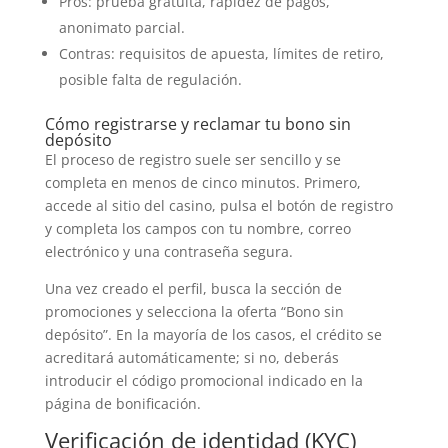
Pros: prueba gratuita, rapidez de pagos,
anonimato parcial.
Contras: requisitos de apuesta, límites de retiro,
posible falta de regulación.
Cómo registrarse y reclamar tu bono sin
depósito
El proceso de registro suele ser sencillo y se
completa en menos de cinco minutos. Primero,
accede al sitio del casino, pulsa el botón de registro
y completa los campos con tu nombre, correo
electrónico y una contraseña segura.
Una vez creado el perfil, busca la sección de
promociones y selecciona la oferta “Bono sin
depósito”. En la mayoría de los casos, el crédito se
acreditará automáticamente; si no, deberás
introducir el código promocional indicado en la
página de bonificación.
Verificación de identidad (KYC)