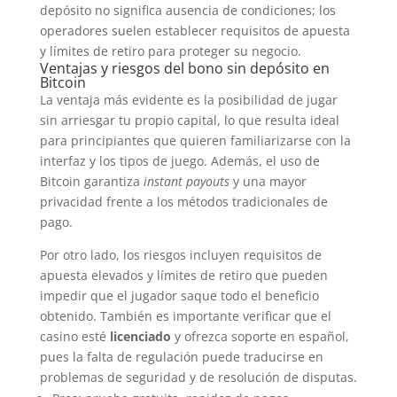
depósito no significa ausencia de condiciones; los
operadores suelen establecer requisitos de apuesta
y límites de retiro para proteger su negocio.
Ventajas y riesgos del bono sin depósito en
Bitcoin
La ventaja más evidente es la posibilidad de jugar
sin arriesgar tu propio capital, lo que resulta ideal
para principiantes que quieren familiarizarse con la
interfaz y los tipos de juego. Además, el uso de
Bitcoin garantiza
instant payouts
y una mayor
privacidad frente a los métodos tradicionales de
pago.
Por otro lado, los riesgos incluyen requisitos de
apuesta elevados y límites de retiro que pueden
impedir que el jugador saque todo el beneficio
obtenido. También es importante verificar que el
casino esté
licenciado
y ofrezca soporte en español,
pues la falta de regulación puede traducirse en
problemas de seguridad y de resolución de disputas.